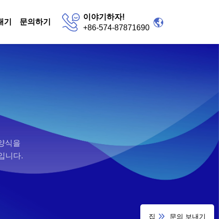
이야기하자!
내기
문의하기
+86-574-87871690
의양식을
입니다.
집
문의 보내기